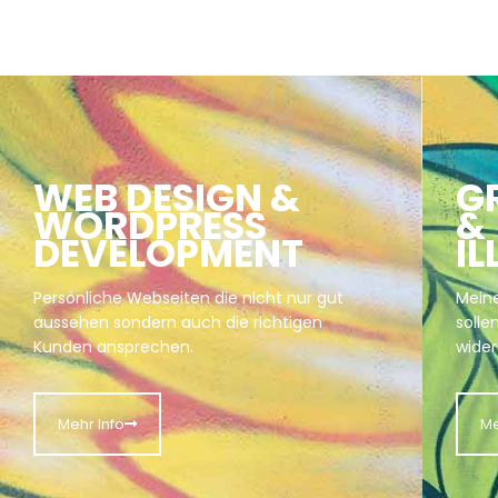
WEB DESIGN &
G
WORDPRESS
&
DEVELOPMENT
I
Persönliche Webseiten die nicht nur gut
Meine
aussehen sondern auch die richtigen
solle
Kunden ansprechen.
wider
Mehr Info
Me