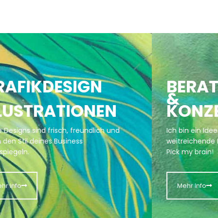
RAFIKDESIGN
BERA
&
LLUSTRATIONEN
KONZ
 Designs sind frisch, freundlich und
Ich bin ein Id
n den Stil deines Business
weitreichende 
spiegeln.
Pick my brain!
hr Info
Mehr Info